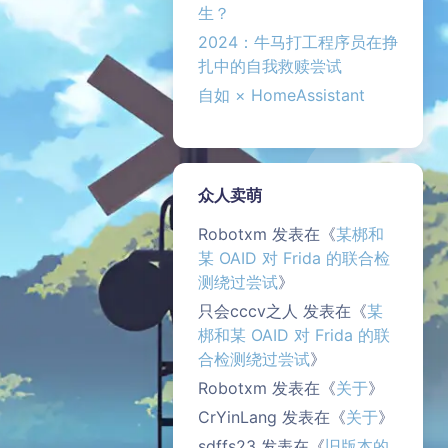
生？
2024：牛马打工程序员在挣
扎中的自我救赎尝试
自如 × HomeAssistant
众人卖萌
Robotxm
发表在《
某梆和
某 OAID 对 Frida 的联合检
测绕过尝试
》
只会cccv之人
发表在《
某
梆和某 OAID 对 Frida 的联
合检测绕过尝试
》
Robotxm
发表在《
关于
》
CrYinLang
发表在《
关于
》
sdffs23
发表在《
旧版本的