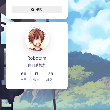
搜索
Robotxm
白日梦想家
80
17
139
文章
分类
标签