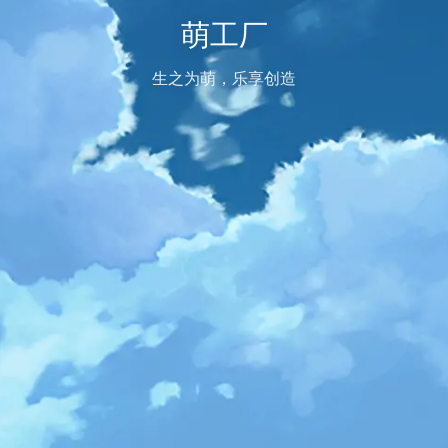
萌工厂
生之为萌，乐享创造