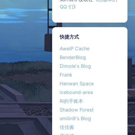
QQ 们
》
快捷方式
AweiP Cache
BenderBlog
Dimole's Blog
夜间模式
Frank
Hanwan Space
Sans Serif
Serif
icebound-area
浅阴影
深阴影
Ri的手账本
Shadow Forest
关闭
日落
暗化
灰度
smilin9's Blog
佳佳酱