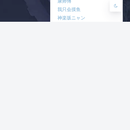
康师傅
我只会摸鱼
神楽坂ニャン
腹黑猫の猫窝
薫風之野
小广告