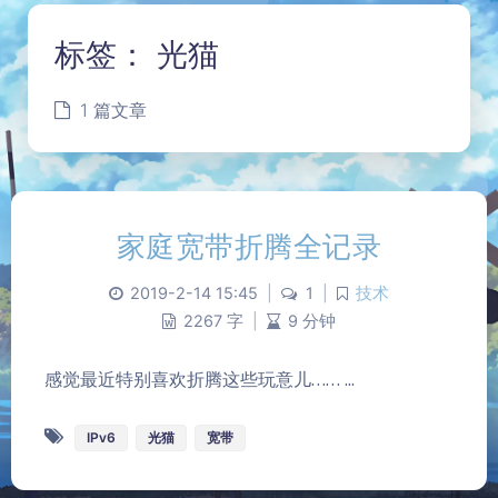
标签：
光猫
1 篇文章
家庭宽带折腾全记录
2019-2-14 15:45
|
1
|
技术
2267 字
|
9 分钟
夜间模式
感觉最近特别喜欢折腾这些玩意儿…… ...
Sans Serif
Serif
IPv6
光猫
宽带
浅阴影
深阴影