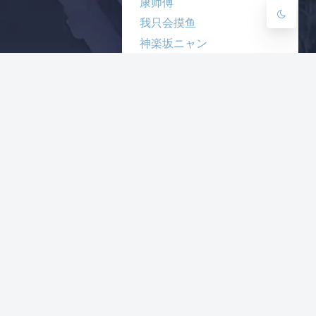
康师傅
我只会摸鱼
神楽坂ニャン
腹黑猫の猫窝
薫風之野
小广告