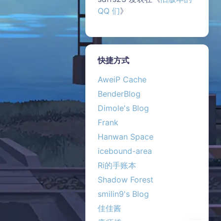
QQ 们
》
快捷方式
AweiP Cache
BenderBlog
Dimole's Blog
夜间模式
Frank
Hanwan Space
Sans Serif
Serif
icebound-area
浅阴影
深阴影
Ri的手账本
Shadow Forest
关闭
日落
暗化
灰度
smilin9's Blog
佳佳酱