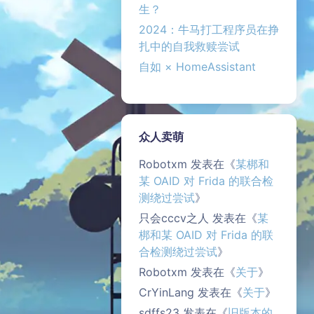
生？
2024：牛马打工程序员在挣
扎中的自我救赎尝试
自如 × HomeAssistant
众人卖萌
Robotxm
发表在《
某梆和
某 OAID 对 Frida 的联合检
测绕过尝试
》
只会cccv之人
发表在《
某
梆和某 OAID 对 Frida 的联
合检测绕过尝试
》
Robotxm
发表在《
关于
》
CrYinLang
发表在《
关于
》
sdffs23
发表在《
旧版本的