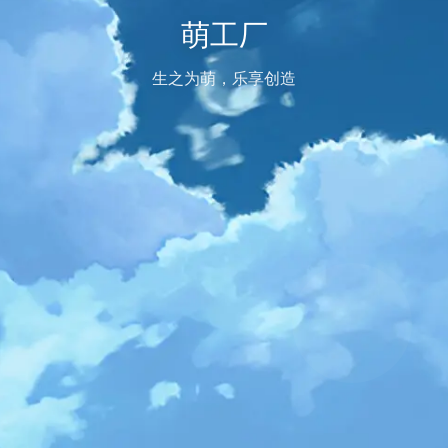
萌工厂
生之为萌，乐享创造