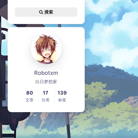
搜索
Robotxm
白日梦想家
80
17
139
文章
分类
标签