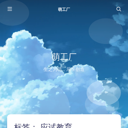
萌工厂
萌工厂
生之为萌，乐享创造
标签：
应试教育