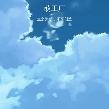
萌工厂
生之为萌，乐享创造