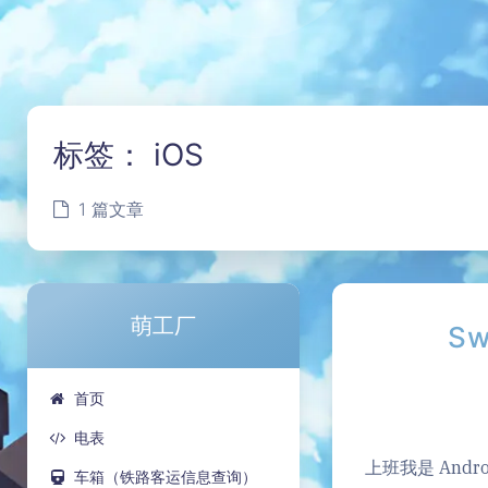
标签：
iOS
1 篇文章
萌工厂
S
首页
电表
上班我是 Andro
车箱（铁路客运信息查询）