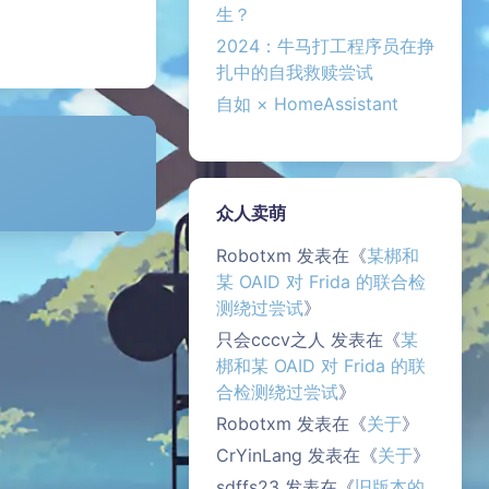
生？
2024：牛马打工程序员在挣
扎中的自我救赎尝试
自如 × HomeAssistant
众人卖萌
Robotxm
发表在《
某梆和
某 OAID 对 Frida 的联合检
测绕过尝试
》
只会cccv之人
发表在《
某
梆和某 OAID 对 Frida 的联
合检测绕过尝试
》
Robotxm
发表在《
关于
》
CrYinLang
发表在《
关于
》
sdffs23
发表在《
旧版本的