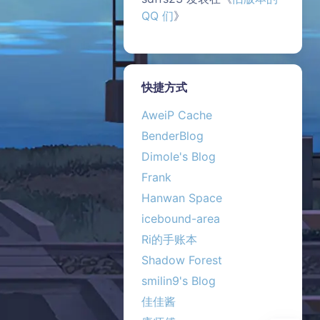
QQ 们
》
快捷方式
AweiP Cache
BenderBlog
Dimole's Blog
夜间模式
Frank
Hanwan Space
Sans Serif
Serif
icebound-area
浅阴影
深阴影
Ri的手账本
Shadow Forest
关闭
日落
暗化
灰度
smilin9's Blog
佳佳酱