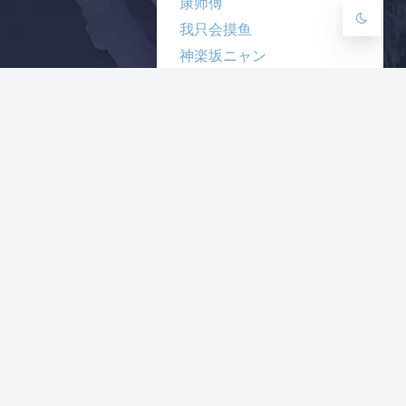
康师傅
我只会摸鱼
神楽坂ニャン
腹黑猫の猫窝
薫風之野
小广告