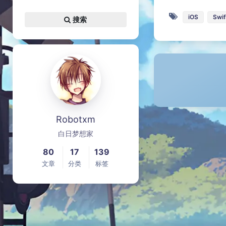
iOS
Swif
搜索
Robotxm
白日梦想家
80
17
139
文章
分类
标签