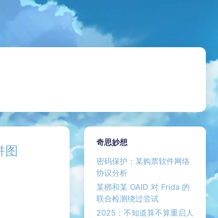
奇思妙想
饼图
密码保护：某购票软件网络
协议分析
某梆和某 OAID 对 Frida 的
联合检测绕过尝试
2025：不知道算不算重启人