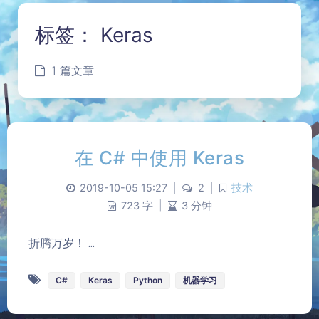
标签：
Keras
1 篇文章
在 C# 中使用 Keras
2019-10-05 15:27
|
2
|
技术
723 字
|
3 分钟
夜间模式
折腾万岁！ ...
Sans Serif
Serif
C#
Keras
Python
机器学习
浅阴影
深阴影