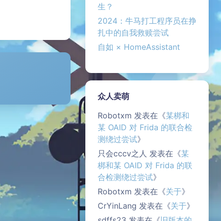
生？
2024：牛马打工程序员在挣
扎中的自我救赎尝试
自如 × HomeAssistant
众人卖萌
Robotxm
发表在《
某梆和
某 OAID 对 Frida 的联合检
测绕过尝试
》
只会cccv之人
发表在《
某
梆和某 OAID 对 Frida 的联
合检测绕过尝试
》
Robotxm
发表在《
关于
》
CrYinLang
发表在《
关于
》
sdffs23
发表在《
旧版本的