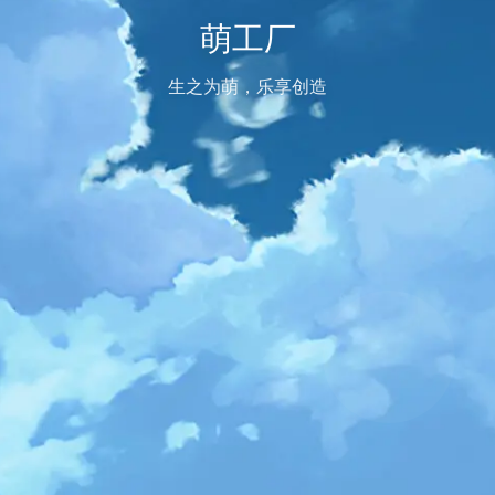
萌工厂
生之为萌，乐享创造