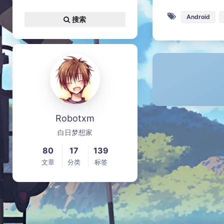
Android
搜索
Robotxm
白日梦想家
80
17
139
文章
分类
标签