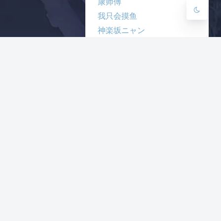
康师傅
我只会摸鱼
神楽坂ニャン
腹黑猫の猫窝
薫風之野
小广告