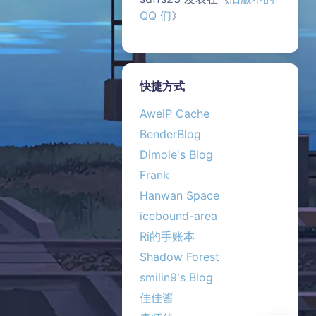
QQ 们
》
快捷方式
AweiP Cache
BenderBlog
Dimole's Blog
夜间模式
Frank
Hanwan Space
Sans Serif
Serif
icebound-area
浅阴影
深阴影
Ri的手账本
Shadow Forest
关闭
日落
暗化
灰度
smilin9's Blog
佳佳酱