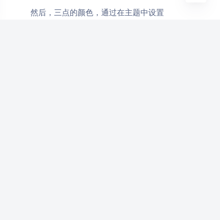
然后，三点的颜色，通过在主题中设置
完成。这样就完成了。
colorOnSurface
还没完
默认情况下，深色模式中 Toolbar 上文字的颜色会
在白色的基础上带上 87% 的透明度，即
，
#DEFFFFFF
而图标的颜色会在白色的基础上带上 60% 的透明度，
即
。查阅 Android 库的相关定义之后发现
#99FFFFFF
这个应该是通过
实现的。而在上面，我们手
selector
动指定的颜色最终渲染的时候并不会有透明度，因此看
起来就比较违和。
对于这个我目前没有想出来什么好的办法，可能后
面试一下把官方的
抄过来试试。或者可以暴
selector
力一点，在定义颜色的时候手动指定透明度。