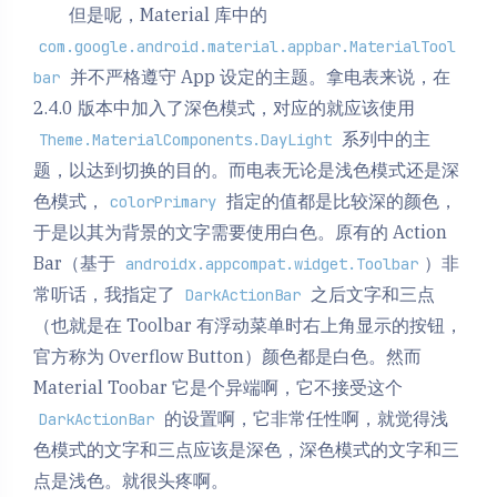
但是呢，Material 库中的
com.google.android.material.appbar.MaterialTool
并不严格遵守 App 设定的主题。拿电表来说，在
bar
2.4.0 版本中加入了深色模式，对应的就应该使用
系列中的主
Theme.MaterialComponents.DayLight
题，以达到切换的目的。而电表无论是浅色模式还是深
色模式，
指定的值都是比较深的颜色，
colorPrimary
于是以其为背景的文字需要使用白色。原有的 Action
Bar（基于
）非
androidx.appcompat.widget.Toolbar
常听话，我指定了
之后文字和三点
DarkActionBar
（也就是在 Toolbar 有浮动菜单时右上角显示的按钮，
官方称为 Overflow Button）颜色都是白色。然而
Material Toobar 它是个异端啊，它不接受这个
的设置啊，它非常任性啊，就觉得浅
DarkActionBar
色模式的文字和三点应该是深色，深色模式的文字和三
点是浅色。就很头疼啊。