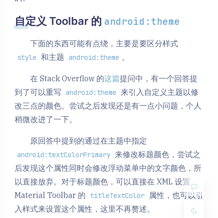
自定义 Toolbar 的
android:theme
下面的东西可能有点绕，主要是要区分样式
和主题
。
style
android:theme
在 Stack Overflow 的
这篇
提问中，有一个回答提
到了可以重写
来引入自定义主题以修
android:theme
改三点的颜色。尝试之后发现还是有一点小问题，个人
稍微改进了一下。
夜间模式
原回答中提到的通过在主题中指定
Sans Serif
Serif
来修改标题颜色，尝试之
android:textColorPrimary
后发现这个属性同时会修改浮动菜单中的文字颜色，所
浅阴影
深阴影
以直接放弃。对于标题颜色，可以直接在 XML 设置
Material Toolbar 的
属性，也可以引
关闭
日落
暗化
灰度
titleTextColor
入样式来设置这个属性，这里不再赘述。