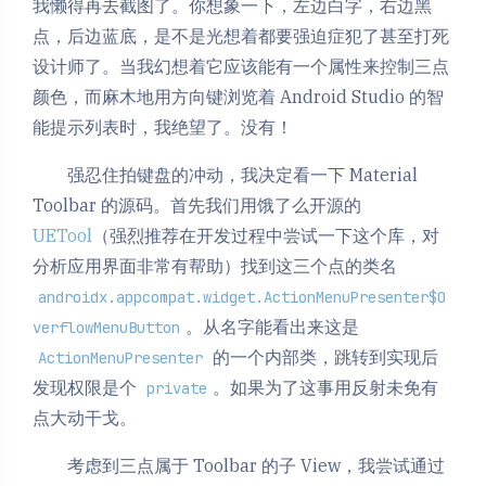
我懒得再去截图了。你想象一下，左边白字，右边黑
点，后边蓝底，是不是光想着都要强迫症犯了甚至打死
设计师了。当我幻想着它应该能有一个属性来控制三点
颜色，而麻木地用方向键浏览着 Android Studio 的智
能提示列表时，我绝望了。没有！
强忍住拍键盘的冲动，我决定看一下 Material
Toolbar 的源码。首先我们用饿了么开源的
UETool
（强烈推荐在开发过程中尝试一下这个库，对
分析应用界面非常有帮助）找到这三个点的类名
androidx.appcompat.widget.ActionMenuPresenter$O
。从名字能看出来这是
verflowMenuButton
的一个内部类，跳转到实现后
ActionMenuPresenter
发现权限是个
。如果为了这事用反射未免有
private
点大动干戈。
考虑到三点属于 Toolbar 的子 View，我尝试通过